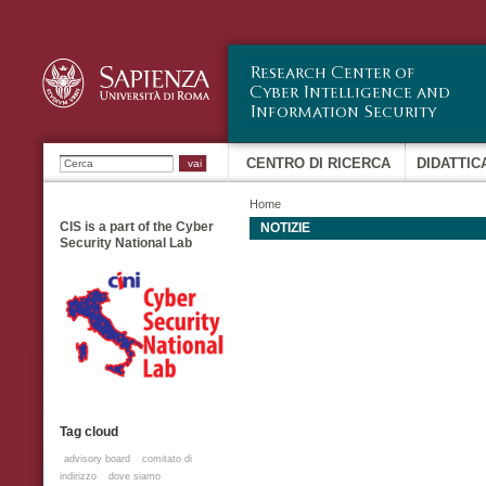
Sa
co
pr
Ricerca
CENTRO DI RICERCA
DIDATTIC
Home
CIS is a part of the Cyber
NOTIZIE
Security National Lab
Tag cloud
advisory board
comitato di
indirizzo
dove siamo