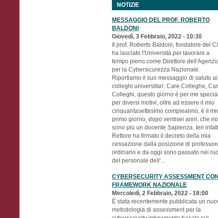
NOTIZIE
MESSAGGIO DEL PROF. ROBERTO
BALDONI
Giovedì, 3 Febbraio, 2022 - 10:30
Il prof. Roberto Baldoni, fondatore del C
ha lasciato l'Università per lavorare a
tempo pieno come Direttore dell'Agenzi
per la Cybersicurezza Nazionale.
Riportiamo il suo messaggio di saluto ai
colleghi universitari. Care Colleghe, Car
Colleghi, questo giorno è per me specia
per diversi motivi, oltre ad essere il mio
cinquantasettesimo compleanno, è il mi
primo giorno, dopo ventisei anni, che n
sono più un docente Sapienza. Ieri infatti
Rettore ha firmato il decreto della mia
cessazione dalla posizione di professor
ordinario e da oggi sono passato nei ruo
del personale dell'...
CYBERSECURITY ASSESSMENT CON 
FRAMEWORK NAZIONALE
Mercoledì, 2 Febbraio, 2022 - 18:00
È stata recentemente pubblicata un nuo
metodologia di assessment per la
cybersecurity interamente basata sul