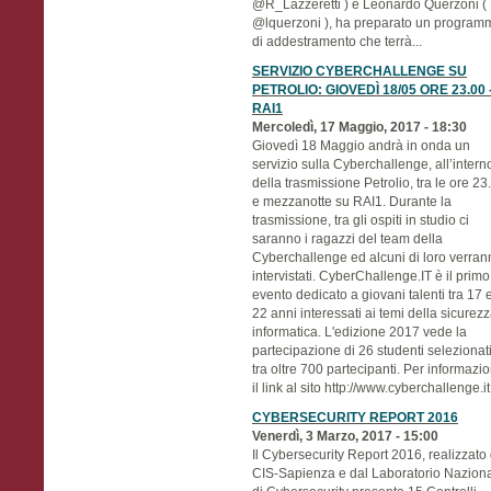
@R_Lazzeretti ) e Leonardo Querzoni (
@lquerzoni ), ha preparato un program
di addestramento che terrà...
SERVIZIO CYBERCHALLENGE SU
PETROLIO: GIOVEDÌ 18/05 ORE 23.00 
RAI1
Mercoledì, 17 Maggio, 2017 - 18:30
Giovedì 18 Maggio andrà in onda un
servizio sulla Cyberchallenge, all’intern
della trasmissione Petrolio, tra le ore 23
e mezzanotte su RAI1. Durante la
trasmissione, tra gli ospiti in studio ci
saranno i ragazzi del team della
Cyberchallenge ed alcuni di loro verran
intervistati. CyberChallenge.IT è il primo
evento dedicato a giovani talenti tra 17 
22 anni interessati ai temi della sicurez
informatica. L'edizione 2017 vede la
partecipazione di 26 studenti selezionat
tra oltre 700 partecipanti. Per informazio
il link al sito http://www.cyberchallenge.it
CYBERSECURITY REPORT 2016
Venerdì, 3 Marzo, 2017 - 15:00
Il Cybersecurity Report 2016, realizzato
CIS-Sapienza e dal Laboratorio Nazion