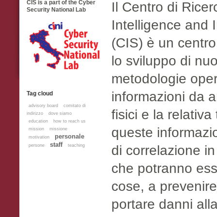
CIS is a part of the Cyber
Il Centro di Rice
Security National Lab
Intelligence and 
(CIS) è un centro
lo sviluppo di n
metodologie opera
informazioni da a
Tag cloud
advisory board
comitato di
fisici e la relativ
indirizzo
dove siamo
education
how to reach us
queste informazio
mission
missione
personale
motivation
staff
di correlazione in
persone
teaching
che potranno esse
cose, a prevenire
portare danni all