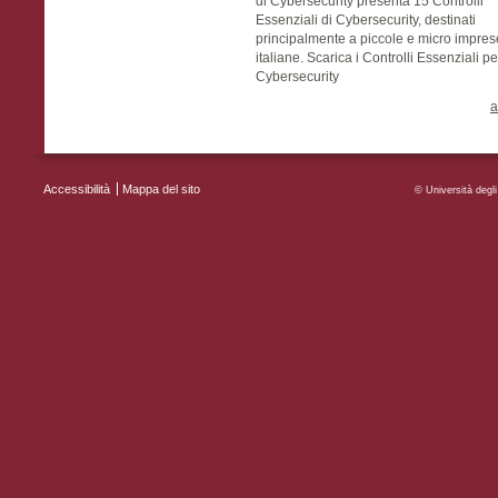
di Cybersecurity presenta 15 Controlli
Essenziali di Cybersecurity, destinati
principalmente a piccole e micro impres
italiane. Scarica i Controlli Essenziali pe
Cybersecurity
a
Accessibilità
Mappa del sito
MENU FOOTER
© Università deg