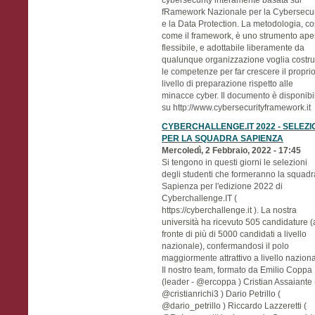
fRamework Nazionale per la Cybersecur
e la Data Protection. La metodologia, co
come il framework, è uno strumento aper
flessibile, e adottabile liberamente da
qualunque organizzazione voglia costru
le competenze per far crescere il propri
livello di preparazione rispetto alle
minacce cyber. Il documento è disponibi
su http://www.cybersecurityframework.it
CYBERCHALLENGE.IT 2022 - SELEZI
PER LA SQUADRA SAPIENZA
Mercoledì, 2 Febbraio, 2022 - 17:45
Si tengono in questi giorni le selezioni
degli studenti che formeranno la squadr
Sapienza per l'edizione 2022 di
Cyberchallenge.IT (
https://cyberchallenge.it ). La nostra
università ha ricevuto 505 candidature (
fronte di più di 5000 candidati a livello
nazionale), confermandosi il polo
maggiormente attrattivo a livello naziona
Il nostro team, formato da Emilio Coppa
(leader - @ercoppa ) Cristian Assaiante 
@cristianrichi3 ) Dario Petrillo (
@dario_petrillo ) Riccardo Lazzeretti (