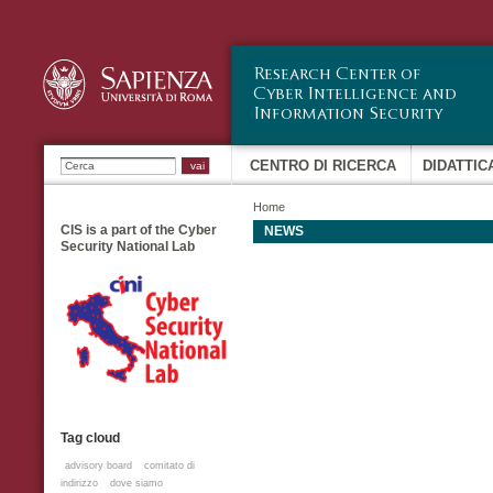
Sa
co
pr
Ricerca
CENTRO DI RICERCA
DIDATTIC
Home
CIS is a part of the Cyber
NEWS
Security National Lab
Tag cloud
advisory board
comitato di
indirizzo
dove siamo