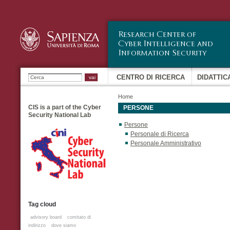
Sa
co
pr
Ricerca
CENTRO DI RICERCA
DIDATTIC
Home
CIS is a part of the Cyber
PERSONE
Security National Lab
Persone
Personale di Ricerca
Personale Amministrativo
Tag cloud
advisory board
comitato di
indirizzo
dove siamo