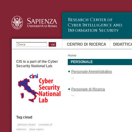
Sa
co
pr
Ricerca
CENTRO DI RICERCA
DIDATTIC
Home
CIS is a part of the Cyber
PERSONALE
Security National Lab
Personale Amministrativo
...
Personale di Ricerca
...
Tag cloud
advisory board
comitato di
indirizzo
dove siamo