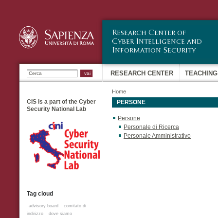
Sk
ma
co
Ricerca
RESEARCH CENTER
TEACHING
Home
CIS is a part of the Cyber
PERSONE
Security National Lab
Persone
Personale di Ricerca
Personale Amministrativo
Tag cloud
advisory board
comitato di
indirizzo
dove siamo