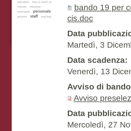
education
how to reach us
bando 19 per c
mission
missione
personale
motivation
cis.doc
staff
persone
teaching
Data pubblicazi
Martedì, 3 Dicem
Data scadenza:
Venerdì, 13 Dice
Avviso di bando 
Avviso preselez
Data pubblicazi
Mercoledì, 27 N