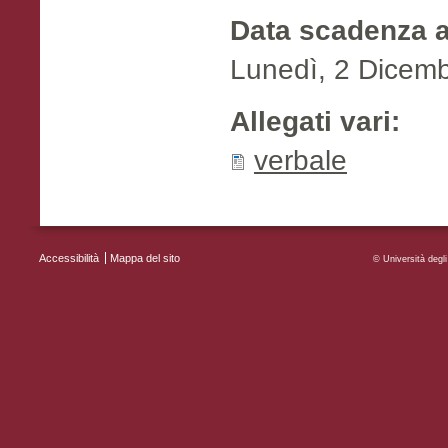
Data scadenza 
Lunedì, 2 Dicem
Allegati vari:
verbale
Accessibilità
Mappa del sito
MENU FOOTER
© Università deg