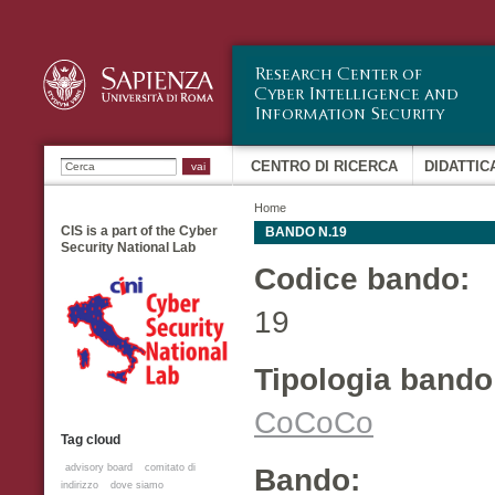
Sa
co
pr
Ricerca
CENTRO DI RICERCA
DIDATTIC
Home
CIS is a part of the Cyber
BANDO N.19
Security National Lab
Codice bando:
19
Tipologia band
CoCoCo
Tag cloud
advisory board
comitato di
Bando:
indirizzo
dove siamo