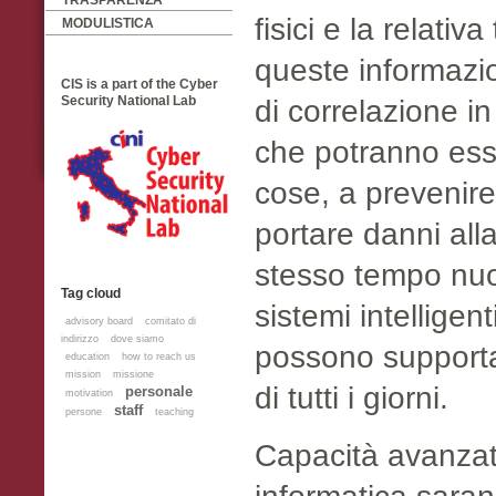
TRASPARENZA
fisici e la relativ
MODULISTICA
queste informazio
CIS is a part of the Cyber
Security National Lab
di correlazione in
che potranno esse
cose, a prevenire
portare danni all
stesso tempo nuo
Tag cloud
sistemi intelligen
advisory board
comitato di
indirizzo
dove siamo
possono supportar
education
how to reach us
mission
missione
di tutti i giorni.
personale
motivation
staff
persone
teaching
Capacità avanzate