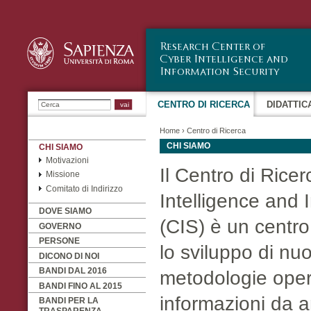
Sa
co
pr
Ricerca
CENTRO DI RICERCA
DIDATTIC
Home
›
Centro di Ricerca
CHI SIAMO
CHI SIAMO
Motivazioni
Il Centro di Rice
Missione
Comitato di Indirizzo
Intelligence and 
DOVE SIAMO
(CIS) è un centro
GOVERNO
PERSONE
lo sviluppo di n
DICONO DI NOI
BANDI DAL 2016
metodologie opera
BANDI FINO AL 2015
informazioni da a
BANDI PER LA