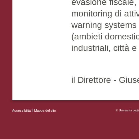
evasione fiscale, 
monitoring di attiv
warning systems 
(ambieti domestici
industriali, città e 
il Direttore - Gi
Accessibilità
Mappa del sito
MENU FOOTER
© Università deg