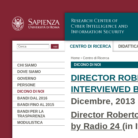
Sa
co
pr
Ricerca
CENTRO DI RICERCA
DIDATTIC
Home
›
Centro di Ricerca
DICONO DI NOI
CHI SIAMO
DOVE SIAMO
DIRECTOR ROB
GOVERNO
PERSONE
INTERVIEWED B
DICONO DI NOI
BANDI DAL 2016
Dicembre, 2013
BANDI FINO AL 2015
BANDI PER LA
Director Robert
TRASPARENZA
MODULISTICA
by Radio 24
(in 