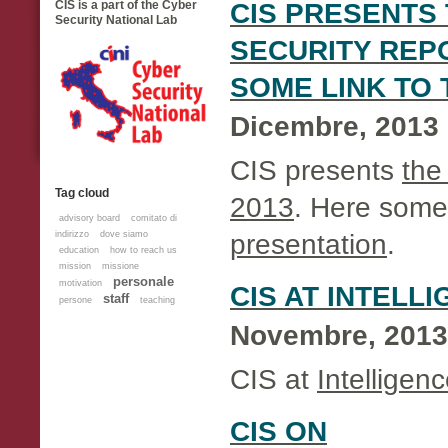
CIS is a part of the Cyber
CIS PRESENTS
Security National Lab
SECURITY REPO
SOME LINK TO 
Dicembre, 2013
CIS presents
the
Tag cloud
2013
. Here some 
advisory board
comitato di
presentation
.
indirizzo
dove siamo
education
how to reach us
mission
missione
personale
motivation
CIS AT INTELL
staff
persone
teaching
Novembre, 2013
CIS at
Intelligenc
CIS ON