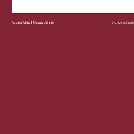
Accessibilità
Mappa del sito
MENU FOOTER
© Università deg