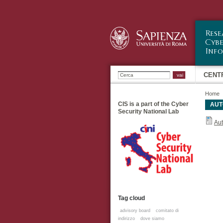
Ricerca
CENT
Home
CIS is a part of the Cyber
AUT
Security National Lab
Aut
Tag cloud
advisory board
comitato di
indirizzo
dove siamo