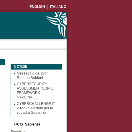
ENGLISH
ITALIANO
NOTIZIE
Messaggio del prof.
Roberto Baldoni
CYBERSECURITY
ASSESSMENT CON IL
FRAMEWORK
NAZIONALE
CYBERCHALLENGE.IT
2022 - Selezioni per la
squadra Sapienza
@CIS_Sapienza
Tweets by