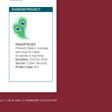
RANDOM PROJECT
PANOPTESEC
Prevent, detect, manage
and react to cyber
incidents in real-time.
Duration:
2013
to
2016
Sector:
Cyber Security
Project type:
EU
 Roma T (+39) 06 49911 CF 80209930587 PI 02133771002