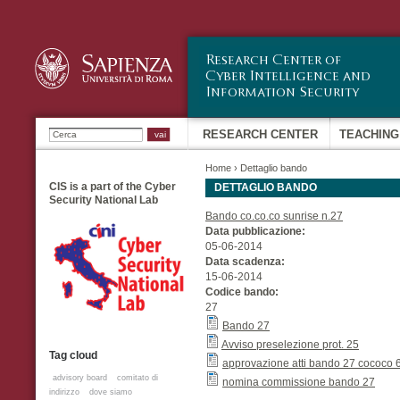
Sk
ma
co
Ricerca
RESEARCH CENTER
TEACHING
Home
›
Dettaglio bando
CIS is a part of the Cyber
DETTAGLIO BANDO
Security National Lab
Bando co.co.co sunrise n.27
Data pubblicazione:
05-06-2014
Data scadenza:
15-06-2014
Codice bando:
27
Bando 27
Avviso preselezione prot. 25
Tag cloud
approvazione atti bando 27 cococo 
advisory board
comitato di
nomina commissione bando 27
indirizzo
dove siamo