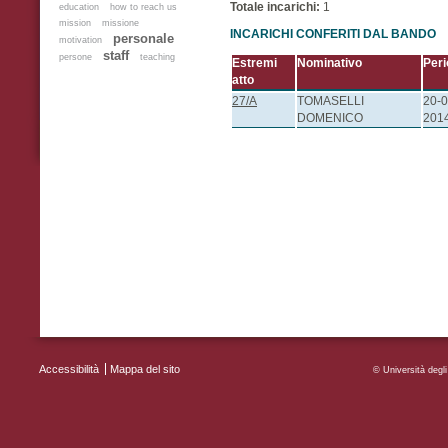
Totale incarichi:
1
education
how to reach us
mission
missione
INCARICHI CONFERITI DAL BANDO
personale
motivation
staff
persone
teaching
Estremi
Nominativo
Peri
atto
27/A
TOMASELLI
20-
DOMENICO
201
Accessibilità
Mappa del sito
MENU FOOTER
© Università deg